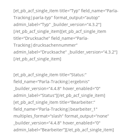
[et_pb_acf_single_item title=“Typ“ field_name=“Parla-
Tracking|parla-typ“ format_output=“autop“
admin_label=“Typ“ _builder_version=“4.3.2″]
[/et_pb_acf_single_item][et_pb_acf_single_item
title=“Drucksache“ field_name=“Parla-
Tracking|drucksachennummer“
admin_label=“Drucksache“ _builder_version=“4.3.2″]
[/et_pb_acf_single_item]
[et_pb_acf_single_item title=“Status:“
field_name=“Parla-Tracking|ergebnis“
_builder_version=“4.4.8″ hover_enabled=“0″
admin_label=“Status“][/et_pb_acf_single_item]
[et_pb_acf_single_item title=“Bearbeiter:“
field_name=“Parla-Tracking|bearbeiter_1″
multiples_format=“slash“ format_output=“none“
_builder_version=“4.4.8″ hover_enabled=“0″
admin_label=“Bearbeiter“][/et_pb_acf_single_item]