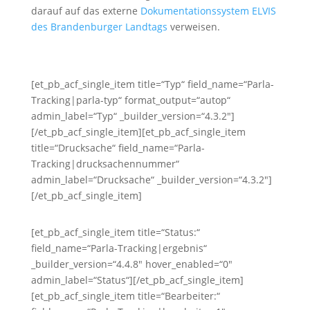
darauf auf das externe
Dokumentationssystem ELVIS
des Brandenburger Landtags
verweisen.
[et_pb_acf_single_item title=“Typ“ field_name=“Parla-
Tracking|parla-typ“ format_output=“autop“
admin_label=“Typ“ _builder_version=“4.3.2″]
[/et_pb_acf_single_item][et_pb_acf_single_item
title=“Drucksache“ field_name=“Parla-
Tracking|drucksachennummer“
admin_label=“Drucksache“ _builder_version=“4.3.2″]
[/et_pb_acf_single_item]
[et_pb_acf_single_item title=“Status:“
field_name=“Parla-Tracking|ergebnis“
_builder_version=“4.4.8″ hover_enabled=“0″
admin_label=“Status“][/et_pb_acf_single_item]
[et_pb_acf_single_item title=“Bearbeiter:“