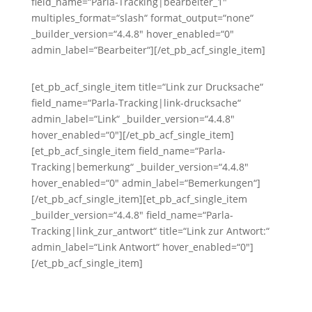
field_name=“Parla-Tracking|bearbeiter_1″
multiples_format=“slash“ format_output=“none“
_builder_version=“4.4.8″ hover_enabled=“0″
admin_label=“Bearbeiter“][/et_pb_acf_single_item]
[et_pb_acf_single_item title=“Link zur Drucksache“
field_name=“Parla-Tracking|link-drucksache“
admin_label=“Link“ _builder_version=“4.4.8″
hover_enabled=“0″][/et_pb_acf_single_item]
[et_pb_acf_single_item field_name=“Parla-
Tracking|bemerkung“ _builder_version=“4.4.8″
hover_enabled=“0″ admin_label=“Bemerkungen“]
[/et_pb_acf_single_item][et_pb_acf_single_item
_builder_version=“4.4.8″ field_name=“Parla-
Tracking|link_zur_antwort“ title=“Link zur Antwort:“
admin_label=“Link Antwort“ hover_enabled=“0″]
[/et_pb_acf_single_item]