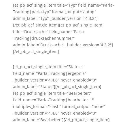
[et_pb_acf_single_item title=“Typ“ field_name=“Parla-
Tracking|parla-typ“ format_output=“autop“
admin_label=“Typ“ _builder_version=“4.3.2″]
[/et_pb_acf_single_item][et_pb_acf_single_item
title=“Drucksache“ field_name=“Parla-
Tracking|drucksachennummer“
admin_label=“Drucksache“ _builder_version=“4.3.2″]
[/et_pb_acf_single_item]
[et_pb_acf_single_item title=“Status:“
field_name=“Parla-Tracking|ergebnis“
_builder_version=“4.4.8″ hover_enabled=“0″
admin_label=“Status“][/et_pb_acf_single_item]
[et_pb_acf_single_item title=“Bearbeiter:“
field_name=“Parla-Tracking|bearbeiter_1″
multiples_format=“slash“ format_output=“none“
_builder_version=“4.4.8″ hover_enabled=“0″
admin_label=“Bearbeiter“][/et_pb_acf_single_item]