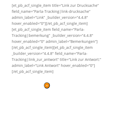
[et_pb_acf_single_item title=“Link zur Drucksache“
field_name=“Parla-Tracking|link-drucksache“
admin_label=“Link“ _builder_version=“4.4.8″
hover_enabled=“0″][/et_pb_acf_single_item]
[et_pb_acf_single_item field_name=“Parla-
Tracking|bemerkung“ _builder_version=“4.4.8″
hover_enabled=“0″ admin_label=“Bemerkungen“]
[/et_pb_acf_single_item][et_pb_acf_single_item
_builder_version=“4.4.8″ field_name=“Parla-
Tracking|link_zur_antwort“ title=“Link zur Antwort:“
admin_label=“Link Antwort“ hover_enabled=“0″]
[/et_pb_acf_single_item]
×
Danke für Ihren