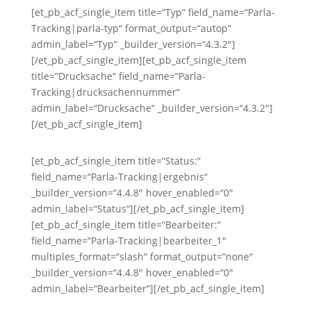
[et_pb_acf_single_item title=“Typ“ field_name=“Parla-
Tracking|parla-typ“ format_output=“autop“
admin_label=“Typ“ _builder_version=“4.3.2″]
[/et_pb_acf_single_item][et_pb_acf_single_item
title=“Drucksache“ field_name=“Parla-
Tracking|drucksachennummer“
admin_label=“Drucksache“ _builder_version=“4.3.2″]
[/et_pb_acf_single_item]
[et_pb_acf_single_item title=“Status:“
field_name=“Parla-Tracking|ergebnis“
_builder_version=“4.4.8″ hover_enabled=“0″
admin_label=“Status“][/et_pb_acf_single_item]
[et_pb_acf_single_item title=“Bearbeiter:“
field_name=“Parla-Tracking|bearbeiter_1″
multiples_format=“slash“ format_output=“none“
_builder_version=“4.4.8″ hover_enabled=“0″
admin_label=“Bearbeiter“][/et_pb_acf_single_item]