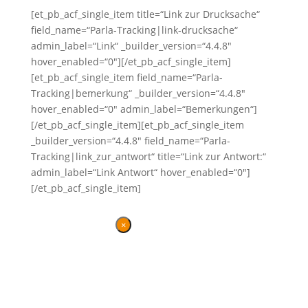
[et_pb_acf_single_item title=“Link zur Drucksache“
field_name=“Parla-Tracking|link-drucksache“
admin_label=“Link“ _builder_version=“4.4.8″
hover_enabled=“0″][/et_pb_acf_single_item]
[et_pb_acf_single_item field_name=“Parla-
Tracking|bemerkung“ _builder_version=“4.4.8″
hover_enabled=“0″ admin_label=“Bemerkungen“]
[/et_pb_acf_single_item][et_pb_acf_single_item
_builder_version=“4.4.8″ field_name=“Parla-
Tracking|link_zur_antwort“ title=“Link zur Antwort:“
admin_label=“Link Antwort“ hover_enabled=“0″]
[/et_pb_acf_single_item]
×
Danke für Ihren