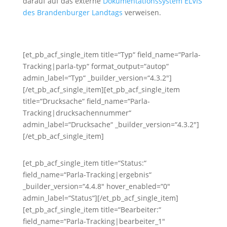
darauf auf das externe
Dokumentationssystem ELVIS
des Brandenburger Landtags
verweisen.
[et_pb_acf_single_item title=“Typ“ field_name=“Parla-
Tracking|parla-typ“ format_output=“autop“
admin_label=“Typ“ _builder_version=“4.3.2″]
[/et_pb_acf_single_item][et_pb_acf_single_item
title=“Drucksache“ field_name=“Parla-
Tracking|drucksachennummer“
admin_label=“Drucksache“ _builder_version=“4.3.2″]
[/et_pb_acf_single_item]
[et_pb_acf_single_item title=“Status:“
field_name=“Parla-Tracking|ergebnis“
_builder_version=“4.4.8″ hover_enabled=“0″
admin_label=“Status“][/et_pb_acf_single_item]
[et_pb_acf_single_item title=“Bearbeiter:“
field_name=“Parla-Tracking|bearbeiter_1″