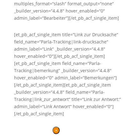
multiples_format=“slash“ format_output=“none“
_builder_version=“4.4.8″ hover_enabled=“0″
admin_label=“Bearbeiter“][/et_pb_acf_single_item]
[et_pb_acf_single_item title=“Link zur Drucksache“
field_name=“Parla-Tracking|link-drucksache“
admin_label=“Link“ _builder_version=“4.4.8″
hover_enabled=“0″][/et_pb_acf_single_item]
[et_pb_acf_single_item field_name=“Parla-
Tracking|bemerkung“ _builder_version=“4.4.8″
hover_enabled=“0″ admin_label=“Bemerkungen“]
[/et_pb_acf_single_item][et_pb_acf_single_item
_builder_version=“4.4.8″ field_name=“Parla-
Tracking|link_zur_antwort“ title=“Link zur Antwort:“
admin_label=“Link Antwort“ hover_enabled=“0″]
[/et_pb_acf_single_item]
×