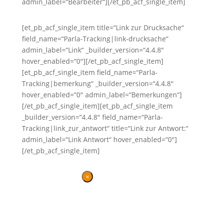
admin_label=“Bearbeiter“][/et_pb_acf_single_item]
[et_pb_acf_single_item title=“Link zur Drucksache“
field_name=“Parla-Tracking|link-drucksache“
admin_label=“Link“ _builder_version=“4.4.8″
hover_enabled=“0″][/et_pb_acf_single_item]
[et_pb_acf_single_item field_name=“Parla-
Tracking|bemerkung“ _builder_version=“4.4.8″
hover_enabled=“0″ admin_label=“Bemerkungen“]
[/et_pb_acf_single_item][et_pb_acf_single_item
_builder_version=“4.4.8″ field_name=“Parla-
Tracking|link_zur_antwort“ title=“Link zur Antwort:“
admin_label=“Link Antwort“ hover_enabled=“0″]
[/et_pb_acf_single_item]
×