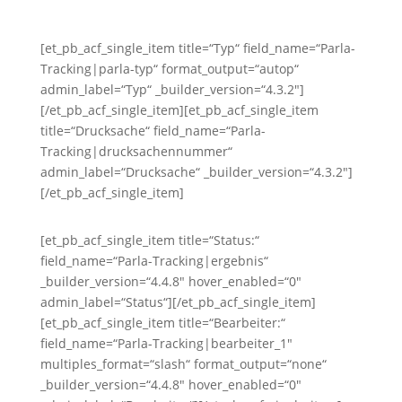
[et_pb_acf_single_item title=“Typ“ field_name=“Parla-
Tracking|parla-typ“ format_output=“autop“
admin_label=“Typ“ _builder_version=“4.3.2″]
[/et_pb_acf_single_item][et_pb_acf_single_item
title=“Drucksache“ field_name=“Parla-
Tracking|drucksachennummer“
admin_label=“Drucksache“ _builder_version=“4.3.2″]
[/et_pb_acf_single_item]
[et_pb_acf_single_item title=“Status:“
field_name=“Parla-Tracking|ergebnis“
_builder_version=“4.4.8″ hover_enabled=“0″
admin_label=“Status“][/et_pb_acf_single_item]
[et_pb_acf_single_item title=“Bearbeiter:“
field_name=“Parla-Tracking|bearbeiter_1″
multiples_format=“slash“ format_output=“none“
_builder_version=“4.4.8″ hover_enabled=“0″