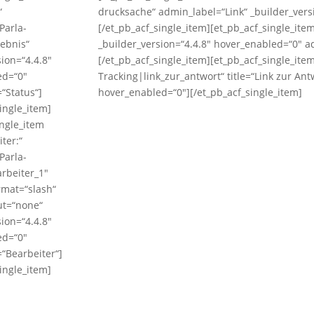
“
drucksache“ admin_label=“Link“ _builder_vers
Parla-
[/et_pb_acf_single_item][et_pb_acf_single_it
ebnis“
_builder_version=“4.4.8″ hover_enabled=“0″ 
sion=“4.4.8″
[/et_pb_acf_single_item][et_pb_acf_single_ite
ed=“0″
Tracking|link_zur_antwort“ title=“Link zur An
“Status“]
hover_enabled=“0″][/et_pb_acf_single_item]
ingle_item]
ingle_item
iter:“
Parla-
rbeiter_1″
rmat=“slash“
ut=“none“
sion=“4.4.8″
ed=“0″
“Bearbeiter“]
ingle_item]