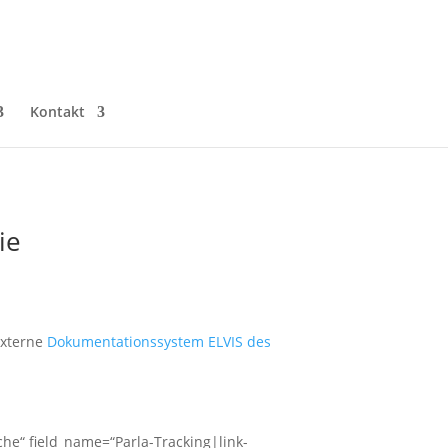
Kontakt
ie
externe
Dokumentationssystem ELVIS des
ache“ field_name=“Parla-Tracking|link-