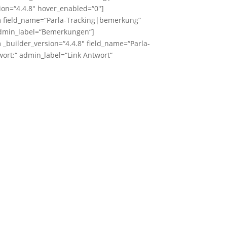
ion=“4.4.8″ hover_enabled=“0″]
em field_name=“Parla-Tracking|bemerkung“
admin_label=“Bemerkungen“]
m _builder_version=“4.4.8″ field_name=“Parla-
twort:“ admin_label=“Link Antwort“