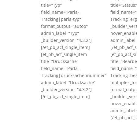
title=“Typ“
title=“Status:
field_name=“Parla-
field_name=“
Tracking|parla-typ“
Tracking|erg
format_output=“autop“
_builder_ver
admin_label=“Typ“
hover_enabl
_builder_version=“4.3.2″]
admin_label=
[/et_pb_acf_single_item]
[/et_pb_acf_s
[et_pb_acf_single_item
[et_pb_acf_s
title=“Drucksache“
title=“Bearbe
field_name=“Parla-
field_name=“
Tracking|drucksachennummer“
Tracking|bea
admin_label=“Drucksache“
multiples_fo
_builder_version=“4.3.2″]
format_outp
[/et_pb_acf_single_item]
_builder_ver
hover_enabl
admin_label=
[/et_pb_acf_s