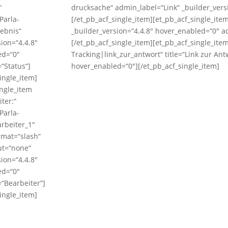
“
drucksache“ admin_label=“Link“ _builder_vers
Parla-
[/et_pb_acf_single_item][et_pb_acf_single_it
ebnis“
_builder_version=“4.4.8″ hover_enabled=“0″ 
sion=“4.4.8″
[/et_pb_acf_single_item][et_pb_acf_single_ite
ed=“0″
Tracking|link_zur_antwort“ title=“Link zur An
“Status“]
hover_enabled=“0″][/et_pb_acf_single_item]
ingle_item]
ingle_item
iter:“
Parla-
rbeiter_1″
rmat=“slash“
ut=“none“
sion=“4.4.8″
ed=“0″
“Bearbeiter“]
ingle_item]