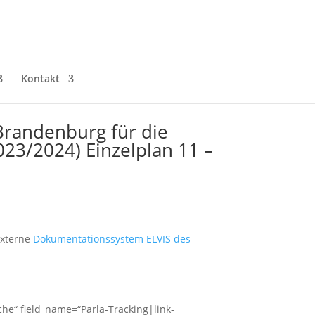
Kontakt
Brandenburg für die
23/2024) Einzelplan 11 –
externe
Dokumentationssystem ELVIS des
ache“ field_name=“Parla-Tracking|link-