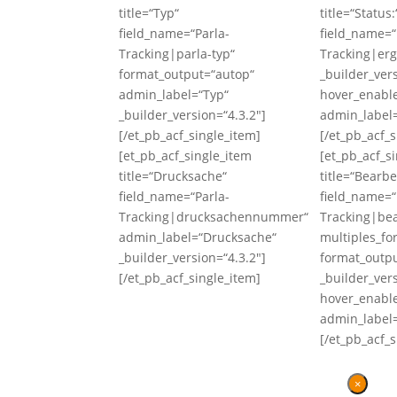
title=“Typ“
title=“Status:
field_name=“Parla-
field_name=“
Tracking|parla-typ“
Tracking|erg
format_output=“autop“
_builder_ver
admin_label=“Typ“
hover_enabl
_builder_version=“4.3.2″]
admin_label=
[/et_pb_acf_single_item]
[/et_pb_acf_s
[et_pb_acf_single_item
[et_pb_acf_s
title=“Drucksache“
title=“Bearbe
field_name=“Parla-
field_name=“
Tracking|drucksachennummer“
Tracking|bea
admin_label=“Drucksache“
multiples_fo
_builder_version=“4.3.2″]
format_outp
[/et_pb_acf_single_item]
_builder_ver
hover_enabl
admin_label=
[/et_pb_acf_s
×