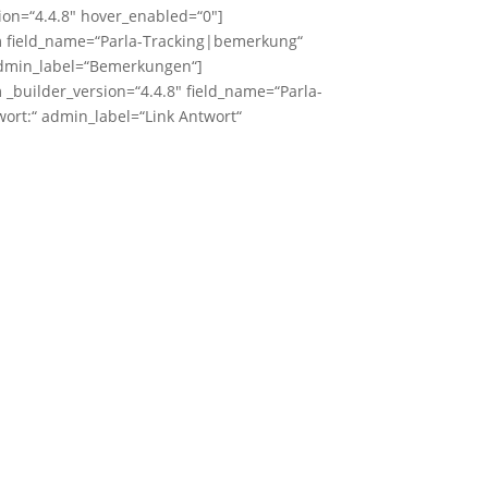
ion=“4.4.8″ hover_enabled=“0″]
em field_name=“Parla-Tracking|bemerkung“
admin_label=“Bemerkungen“]
m _builder_version=“4.4.8″ field_name=“Parla-
twort:“ admin_label=“Link Antwort“