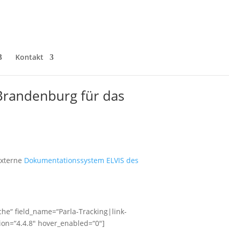
Kontakt
 Brandenburg für das
externe
Dokumentationssystem ELVIS des
ache“ field_name=“Parla-Tracking|link-
ion=“4.4.8″ hover_enabled=“0″]