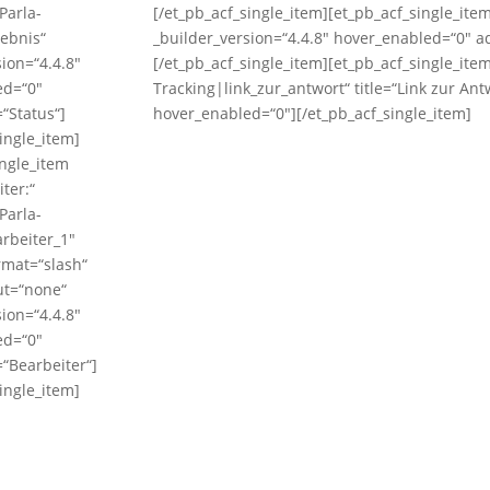
Parla-
[/et_pb_acf_single_item][et_pb_acf_single_it
ebnis“
_builder_version=“4.4.8″ hover_enabled=“0″ 
sion=“4.4.8″
[/et_pb_acf_single_item][et_pb_acf_single_ite
ed=“0″
Tracking|link_zur_antwort“ title=“Link zur An
“Status“]
hover_enabled=“0″][/et_pb_acf_single_item]
ingle_item]
ingle_item
iter:“
Parla-
rbeiter_1″
rmat=“slash“
ut=“none“
sion=“4.4.8″
ed=“0″
“Bearbeiter“]
ingle_item]