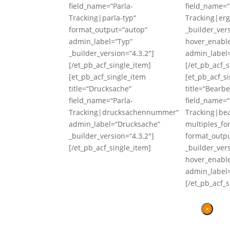
field_name=“Parla-
field_name=“
Tracking|parla-typ“
Tracking|erg
format_output=“autop“
_builder_ver
admin_label=“Typ“
hover_enabl
_builder_version=“4.3.2″]
admin_label=
[/et_pb_acf_single_item]
[/et_pb_acf_s
[et_pb_acf_single_item
[et_pb_acf_s
title=“Drucksache“
title=“Bearbe
field_name=“Parla-
field_name=“
Tracking|drucksachennummer“
Tracking|bea
admin_label=“Drucksache“
multiples_fo
_builder_version=“4.3.2″]
format_outp
[/et_pb_acf_single_item]
_builder_ver
hover_enabl
admin_label=
[/et_pb_acf_s
×