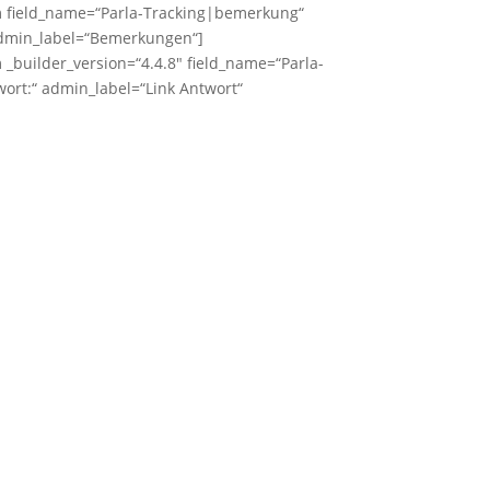
em field_name=“Parla-Tracking|bemerkung“
admin_label=“Bemerkungen“]
m _builder_version=“4.4.8″ field_name=“Parla-
twort:“ admin_label=“Link Antwort“