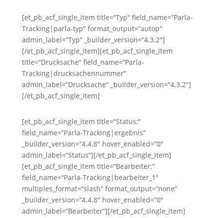
[et_pb_acf_single_item title=“Typ“ field_name=“Parla-
Tracking|parla-typ“ format_output=“autop“
admin_label=“Typ“ _builder_version=“4.3.2″]
[/et_pb_acf_single_item][et_pb_acf_single_item
title=“Drucksache“ field_name=“Parla-
Tracking|drucksachennummer“
admin_label=“Drucksache“ _builder_version=“4.3.2″]
[/et_pb_acf_single_item]
[et_pb_acf_single_item title=“Status:“
field_name=“Parla-Tracking|ergebnis“
_builder_version=“4.4.8″ hover_enabled=“0″
admin_label=“Status“][/et_pb_acf_single_item]
[et_pb_acf_single_item title=“Bearbeiter:“
field_name=“Parla-Tracking|bearbeiter_1″
multiples_format=“slash“ format_output=“none“
_builder_version=“4.4.8″ hover_enabled=“0″
admin_label=“Bearbeiter“][/et_pb_acf_single_item]