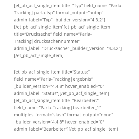
[et_pb_acf_single_item title=“Typ“ field_name=“Parla-
Tracking|parla-typ“ format_output=“autop“
admin_label=“Typ“ _builder_version=“4.3.2″]
[/et_pb_acf_single_item][et_pb_acf_single_item
title=“Drucksache“ field_name=“Parla-
Tracking|drucksachennummer“
admin_label=“Drucksache“ _builder_version=“4.3.2″]
[/et_pb_acf_single_item]
[et_pb_acf_single_item title=“Status:“
field_name=“Parla-Tracking|ergebnis“
_builder_version=“4.4.8″ hover_enabled=“0″
admin_label=“Status“][/et_pb_acf_single_item]
[et_pb_acf_single_item title=“Bearbeiter:“
field_name=“Parla-Tracking|bearbeiter_1″
multiples_format=“slash“ format_output=“none“
_builder_version=“4.4.8″ hover_enabled=“0″
admin_label=“Bearbeiter“][/et_pb_acf_single_item]