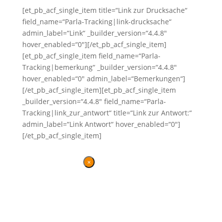
[et_pb_acf_single_item title=“Link zur Drucksache“
field_name=“Parla-Tracking|link-drucksache“
admin_label=“Link“ _builder_version=“4.4.8″
hover_enabled=“0″][/et_pb_acf_single_item]
[et_pb_acf_single_item field_name=“Parla-
Tracking|bemerkung“ _builder_version=“4.4.8″
hover_enabled=“0″ admin_label=“Bemerkungen“]
[/et_pb_acf_single_item][et_pb_acf_single_item
_builder_version=“4.4.8″ field_name=“Parla-
Tracking|link_zur_antwort“ title=“Link zur Antwort:“
admin_label=“Link Antwort“ hover_enabled=“0″]
[/et_pb_acf_single_item]
×
Danke für Ihren