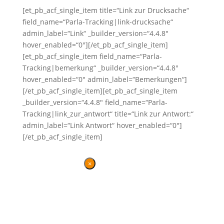
[et_pb_acf_single_item title=“Link zur Drucksache“
field_name=“Parla-Tracking|link-drucksache“
admin_label=“Link“ _builder_version=“4.4.8″
hover_enabled=“0″][/et_pb_acf_single_item]
[et_pb_acf_single_item field_name=“Parla-
Tracking|bemerkung“ _builder_version=“4.4.8″
hover_enabled=“0″ admin_label=“Bemerkungen“]
[/et_pb_acf_single_item][et_pb_acf_single_item
_builder_version=“4.4.8″ field_name=“Parla-
Tracking|link_zur_antwort“ title=“Link zur Antwort:“
admin_label=“Link Antwort“ hover_enabled=“0″]
[/et_pb_acf_single_item]
×
Danke für Ihren