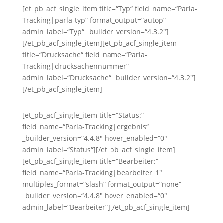
[et_pb_acf_single_item title=“Typ“ field_name=“Parla-
Tracking|parla-typ“ format_output=“autop“
admin_label=“Typ“ _builder_version=“4.3.2″]
[/et_pb_acf_single_item][et_pb_acf_single_item
title=“Drucksache“ field_name=“Parla-
Tracking|drucksachennummer“
admin_label=“Drucksache“ _builder_version=“4.3.2″]
[/et_pb_acf_single_item]
[et_pb_acf_single_item title=“Status:“
field_name=“Parla-Tracking|ergebnis“
_builder_version=“4.4.8″ hover_enabled=“0″
admin_label=“Status“][/et_pb_acf_single_item]
[et_pb_acf_single_item title=“Bearbeiter:“
field_name=“Parla-Tracking|bearbeiter_1″
multiples_format=“slash“ format_output=“none“
_builder_version=“4.4.8″ hover_enabled=“0″
admin_label=“Bearbeiter“][/et_pb_acf_single_item]