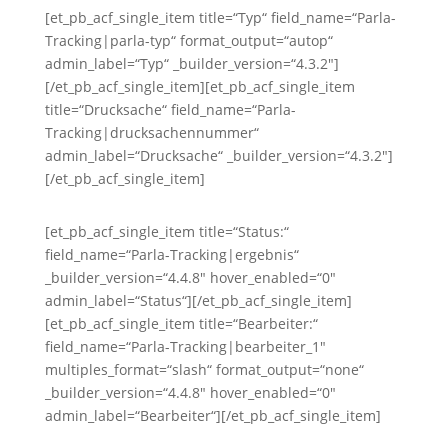
[et_pb_acf_single_item title=“Typ“ field_name=“Parla-
Tracking|parla-typ“ format_output=“autop“
admin_label=“Typ“ _builder_version=“4.3.2″]
[/et_pb_acf_single_item][et_pb_acf_single_item
title=“Drucksache“ field_name=“Parla-
Tracking|drucksachennummer“
admin_label=“Drucksache“ _builder_version=“4.3.2″]
[/et_pb_acf_single_item]
[et_pb_acf_single_item title=“Status:“
field_name=“Parla-Tracking|ergebnis“
_builder_version=“4.4.8″ hover_enabled=“0″
admin_label=“Status“][/et_pb_acf_single_item]
[et_pb_acf_single_item title=“Bearbeiter:“
field_name=“Parla-Tracking|bearbeiter_1″
multiples_format=“slash“ format_output=“none“
_builder_version=“4.4.8″ hover_enabled=“0″
admin_label=“Bearbeiter“][/et_pb_acf_single_item]