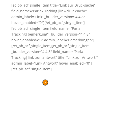
[et_pb_acf_single_item title=“Link zur Drucksache“
field_name=“Parla-Tracking|link-drucksache“
admin_label=“Link“ _builder_version=“4.4.8″
hover_enabled=“0″][/et_pb_acf_single_item]
[et_pb_acf_single_item field_name=“Parla-
Tracking|bemerkung“ _builder_version=“4.4.8″
hover_enabled=“0″ admin_label=“Bemerkungen“]
[/et_pb_acf_single_item][et_pb_acf_single_item
_builder_version=“4.4.8″ field_name=“Parla-
Tracking|link_zur_antwort“ title=“Link zur Antwort:“
admin_label=“Link Antwort“ hover_enabled=“0″]
[/et_pb_acf_single_item]
×
Danke für Ihren