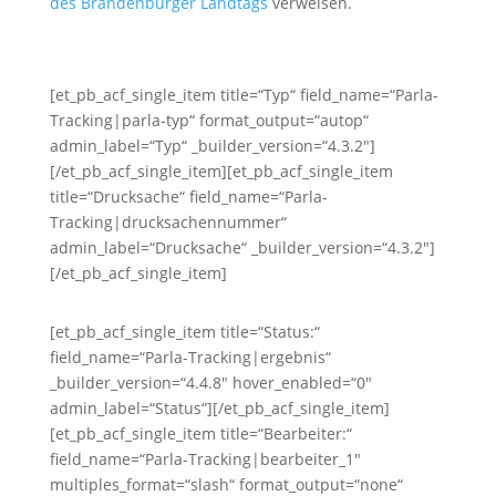
des Brandenburger Landtags
verweisen.
[et_pb_acf_single_item title=“Typ“ field_name=“Parla-
Tracking|parla-typ“ format_output=“autop“
admin_label=“Typ“ _builder_version=“4.3.2″]
[/et_pb_acf_single_item][et_pb_acf_single_item
title=“Drucksache“ field_name=“Parla-
Tracking|drucksachennummer“
admin_label=“Drucksache“ _builder_version=“4.3.2″]
[/et_pb_acf_single_item]
[et_pb_acf_single_item title=“Status:“
field_name=“Parla-Tracking|ergebnis“
_builder_version=“4.4.8″ hover_enabled=“0″
admin_label=“Status“][/et_pb_acf_single_item]
[et_pb_acf_single_item title=“Bearbeiter:“
field_name=“Parla-Tracking|bearbeiter_1″
multiples_format=“slash“ format_output=“none“