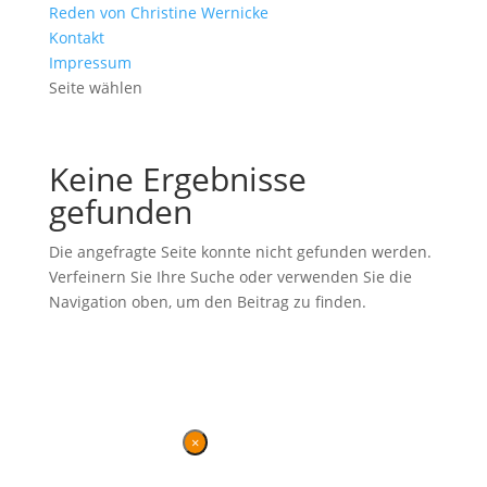
Reden von Christine Wernicke
Kontakt
Impressum
Seite wählen
Keine Ergebnisse
gefunden
Die angefragte Seite konnte nicht gefunden werden.
Verfeinern Sie Ihre Suche oder verwenden Sie die
Navigation oben, um den Beitrag zu finden.
Ehemalige Seite von BVB / FREIE WÄHLER im Landtag in der
Wahlperiode 7 (2019–2024). Diese Seite wird betrieben vom
Landesverband von
BVB / FREIE WÄHLER
.
Kontakt
|
Impressum
×
Danke für Ihren Besuch