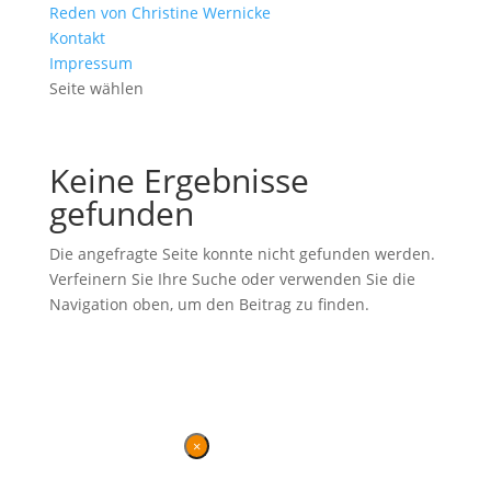
Reden von Christine Wernicke
Kontakt
Impressum
Seite wählen
Keine Ergebnisse
gefunden
Die angefragte Seite konnte nicht gefunden werden.
Verfeinern Sie Ihre Suche oder verwenden Sie die
Navigation oben, um den Beitrag zu finden.
Ehemalige Seite von BVB / FREIE WÄHLER im Landtag in der
Wahlperiode 7 (2019–2024). Diese Seite wird betrieben vom
Landesverband von
BVB / FREIE WÄHLER
.
Kontakt
|
Impressum
×
Danke für Ihren Besuch