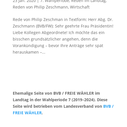
23 Jan. 2020
|
7. Wahlperiode
,
Reden im Landtag
,
Reden von Philip Zeschmann
,
Wirtschaft
Rede von Philip Zeschman in Textform: Herr Abg. Dr.
Zeschmann (BVB/FW): Sehr geehrte Frau Präsidentin!
Liebe Kollegen Abgeordnete! Ich möchte das ein
bisschen grundsätzlicher angehen, denn die
Vorankündigung – bevor Ihre Anträge sehr spät
herauskamen –...
Ehemalige Seite von BVB / FREIE WÄHLER im
Landtag in der Wahlperiode 7 (2019–2024). Diese
Seite wird betrieben vom Landesverband von
BVB /
FREIE WÄHLER
.
Kontakt
|
Impressum